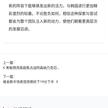
新的阵容下能够焕发出新的活力，与韩国进行更加精
彩激烈的较量。不论胜负如何，相信这种探索与尝试
都会为整个团队注入新的动力，使他们朝着更高层次
的发展迈进。
上一篇：
希勒预测英超焦点战阿森纳力克切…
下一篇：
维金斯半场表现惊艳砍下19分下半