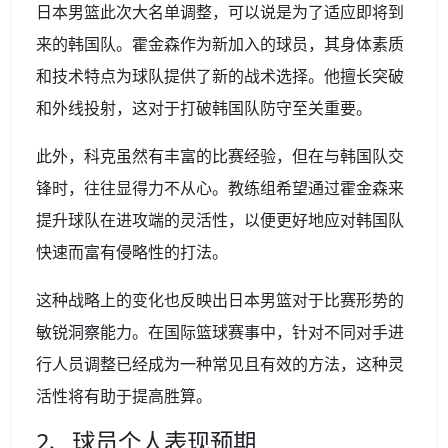
日本男篮此次大名单调整，可以说是为了适应即将到
来的韩国队。霍金森作为新加入的球员，其身体素质
和技术特点为球队提供了新的战术选择。他擅长突破
和外线投射，这对于打破韩国队防守至关重要。
此外，科克虽然有丰富的比赛经验，但在与韩国队交
锋时，往往显得力不从心。教练组希望通过霍金森来
提升球队在进攻端的灵活性，以便更好地应对韩国队
快速而富有侵略性的打法。
这种战略上的变化也反映出日本男篮对于比赛形势的
敏锐洞察能力。在国际篮球赛事中，针对不同对手进
行人员调整已经成为一种常见且有效的方法，这种灵
活性将有助于提高胜算。
2、球员个人表现预期