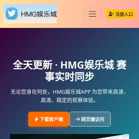
注册入口
全天更新 ·
HMG娱乐城
赛
事实时同步
无论您身在何处，
HMG娱乐城APP
为您带来高速、
高清、稳定的观赛体验。
下载客户端
网页端访问