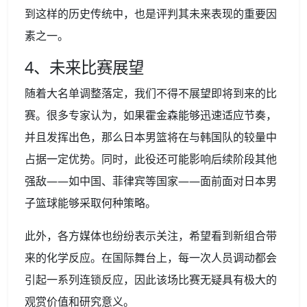
到这样的历史传统中，也是评判其未来表现的重要因
素之一。
4、未来比赛展望
随着大名单调整落定，我们不得不展望即将到来的比
赛。很多专家认为，如果霍金森能够迅速适应节奏，
并且发挥出色，那么日本男篮将在与韩国队的较量中
占据一定优势。同时，此役还可能影响后续阶段其他
强敌——如中国、菲律宾等国家——面前面对日本男
子篮球能够采取何种策略。
此外，各方媒体也纷纷表示关注，希望看到新组合带
来的化学反应。在国际舞台上，每一次人员调动都会
引起一系列连锁反应，因此该场比赛无疑具有极大的
观赏价值和研究意义。