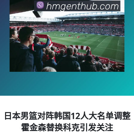
日本男篮对阵韩国12人大名单调整
霍金森替换科克引发关注